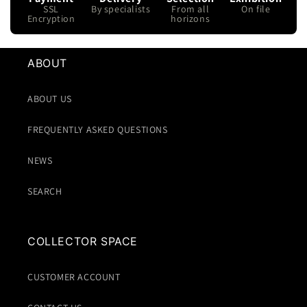
SSL
By specialists
From all
On file
Encryption
horizons
ABOUT
ABOUT US
FREQUENTLY ASKED QUESTIONS
NEWS
SEARCH
COLLECTOR SPACE
CUSTOMER ACCOUNT