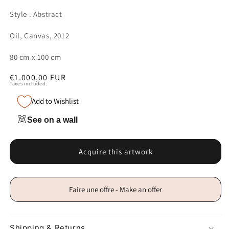
Style : Abstract
Oil, Canvas, 2012
80 cm x 100 cm
Regular
€1.000,00 EUR
Taxes included.
price
Add to Wishlist
See on a wall
Acquire this artwork
Faire une offre - Make an offer
Shipping & Returns