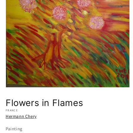
Open
media
1
Flowers in Flames
in
modal
FRANCE
Hermann Chery
Painting