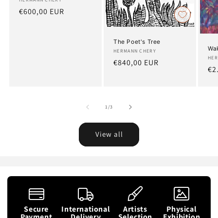
Artist:
Regular
€600,00 EUR
price
The Poet's Tree
Wak
Artist:
HERMANN CHERY
Art
HER
Regular
€840,00 EUR
Re
€2
price
pr
of
1
/
3
View all
Secure
International
Artists
Physical
Payment
Delivery
Selection
Exhibition